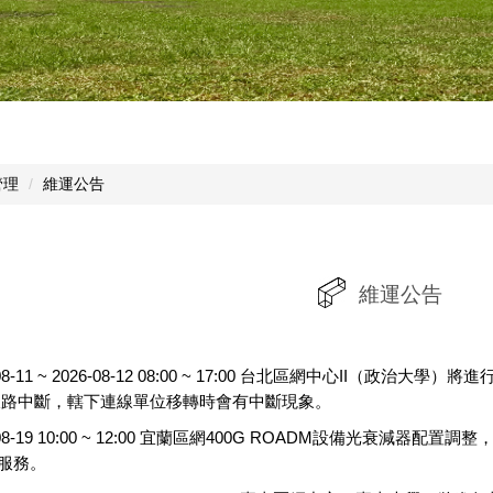
管理
維運公告
維運公告
08-11 ~ 2026-08-12 08:00 ~ 17:00 台北區網中心II（
線路中斷，轄下連線單位移轉時會有中斷現象。
08-19 10:00 ~ 12:00 宜蘭區網400G ROADM設備光衰減
路服務。