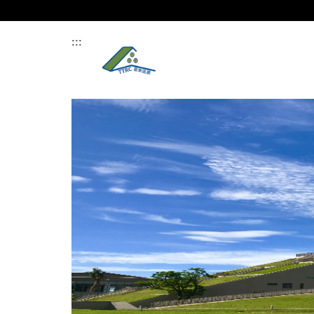
跳
到
主
:::
要
內
容
區