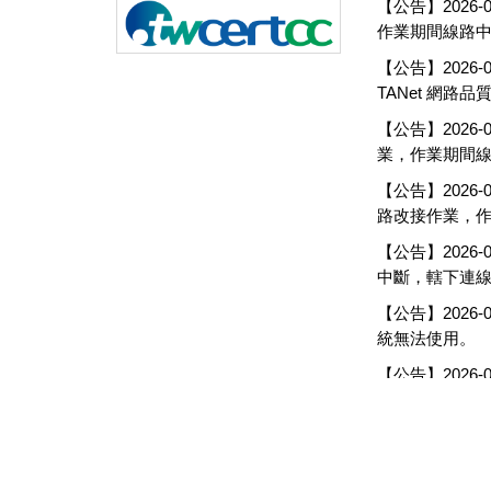
【公告】2026-
作業期間線路
【公告】2026-
TANet 網路
【公告】2026-
業，作業期間
【公告】2026-
路改接作業，
【公告】2026-
中斷，轄下連
【公告】2026-
統無法使用。
【公告】2026-
業，作業期間
【公告】2026-0
網路品質量測