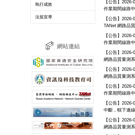
【公告】2026-
執行成效
作業期間線路
法規宣導
【公告】2026-
TANet 網路
【公告】2026-
作業期間線路
網站連結
【公告】2026-
網路品質量測
【公告】2026-
網路品質量測
【公告】2026-
作業期間線路
【公告】2026
中斷，轄下連
【公告】2026-
網路品質量測