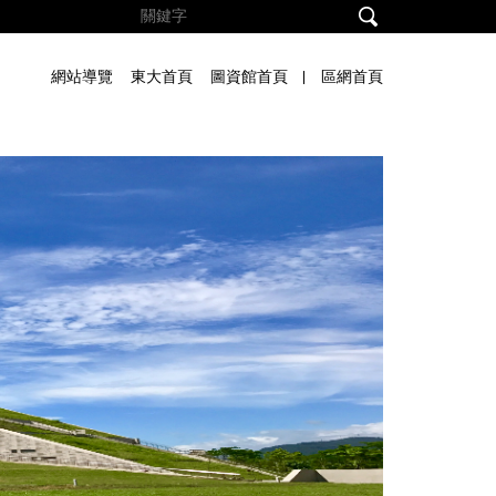
網站導覽
東大首頁
圖資館首頁
區網首頁