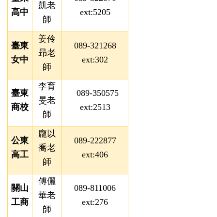
凱老
高中
ext:5205
師
姜伶
臺東
089-321268
昻老
女中
ext:302
師
李育
臺東
089-350575
旻老
商校
ext:2513
師
龐以
公東
089-222877
喬老
高工
ext:406
師
傅儷
關山
089-811006
華老
工商
ext:276
師