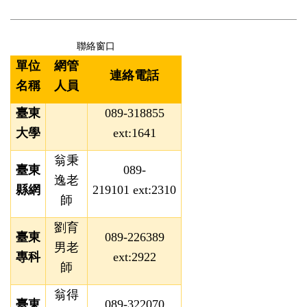
聯絡窗口
單位
網管
連絡電話
名稱
人員
臺東
089-318855
大學
ext:1641
翁秉
臺東
089-
逸老
縣網
219101
ext:
2310
師
劉育
臺東
089-226389
男老
專科
ext:2922
師
翁得
臺東
089-322070