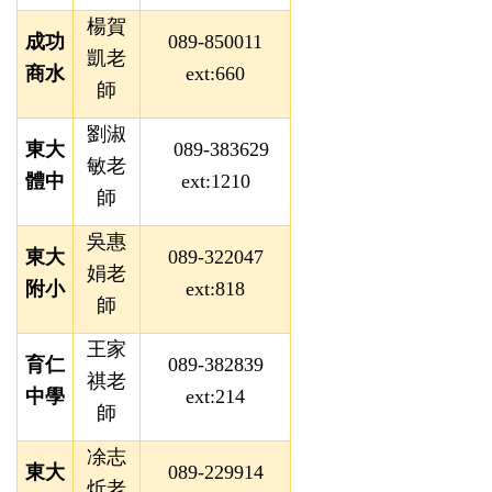
楊賀
成功
089-850011
凱老
商水
ext:660
師
劉淑
東大
089-383629
敏老
體中
ext:1210
師
吳惠
東大
089-322047
娟老
附小
ext:818
師
王家
育仁
089-382839
祺老
中學
ext:214
師
凃志
東大
089-229914
炘老