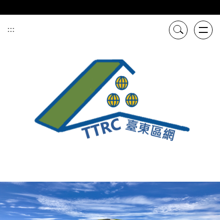
跳
到
主
:::
要
內
容
區