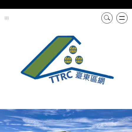
跳
到
主
:::
要
內
容
區