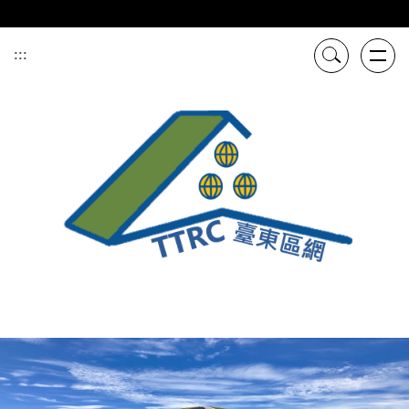
跳
到
主
:::
要
內
容
區