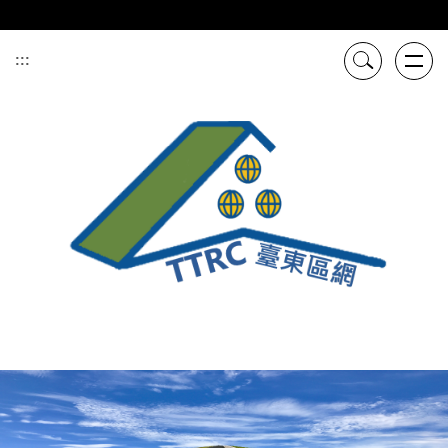
跳
到
主
:::
要
內
容
區