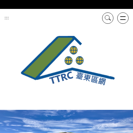
跳
到
主
:::
要
內
容
區