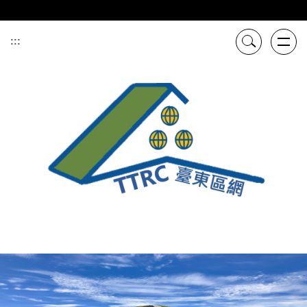
跳
到
主
:::
要
內
容
區