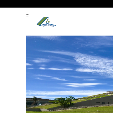
跳
到
主
:::
要
內
容
區