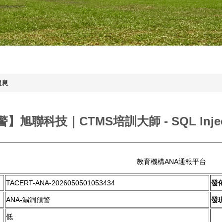
消息
】旭聯科技｜CTMS培訓大師 - SQL Injec
教育機構ANA通報平台
TACERT-ANA-2026050501053434
發
ANA-漏洞預警
發
低