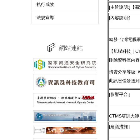
執行成效
[主旨說明:]【漏洞
法規宣導
[內容說明:]
轉發 台灣電腦網路
網站連結
【旭聯科技｜CTM
刪除資料庫內容
情資分享等級: 
此訊息僅發送到
[影響平台:]
CTMS培訓大師
[建議措施:]