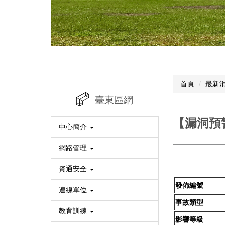
:::
:::
首頁
最新
臺東區網
【漏洞預警
中心簡介
網路管理
資通安全
發佈編號
連線單位
事故類型
教育訓練
影響等級