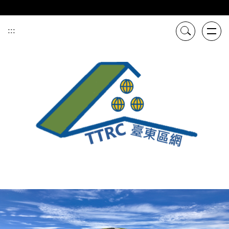
跳
到
主
:::
要
內
容
區